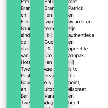
Patrick
Patrick
met
Brand
Brand
Patrick
en
en
en
Erik
zijn
waarderen
Baumann
team
zijn
sinds
bij
authentieke
de
Guest
en
start
&
oprechte
van
Co,
aanpak.
Hotel
en
Hij
TwentySeven,
de
is to
Restaurant
ervaring
the
Bougainville
is
point,
en
uitzonderlijk.
discreet
Bar
Vanaf
en
TwentySeven,
dag
heeft