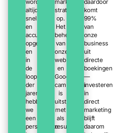
worden
marketing-
daardoor
altijd
strategie
komt
snel
op.
99%
en
Het
van
accuraat
beheer
onze
opgepakt,
van
business
en
onze
uit
in
website
directe
de
en
boekingen
loop
Google-
—
der
campagnes
investeren
jaren
is
in
hebben
uitstekend,
direct
we
met
marketing
een
als
blijft
persoonlijke
resultaat
daarom