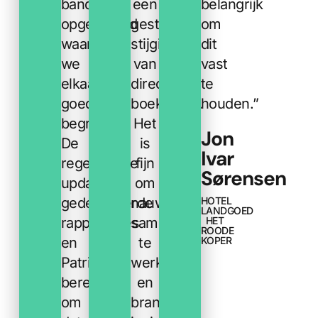
band
een
belangrijk
opgebouwd
gestage
om
waarin
stijging
dit
we
van
vast
elkaar
directe
te
goed
boekingen.
houden.
”
begrijpen.
Het
Jon
De
is
Ivar
regelmatige
fijn
Sørensen
updates,
om
gedetailleerde
nauw
HOTEL
LANDGOED
rapportages
samen
HET
ROODE
en
te
KOPER
Patrick’s
werken
bereidheid
en
om
branche-