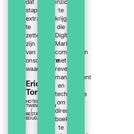
dat
inzichten
stapje
te
extra
krijgen
te
die
zetten
Digital
zijn
Marketing
van
combineren
onschatbare
met
waarde.
”
revenue
management
Eric
en
Toren
technologie
om
HOTEL
TWENTYSEVEN
directe
/
RESTAURANT
boekingen
BOUGAINVILLE
te