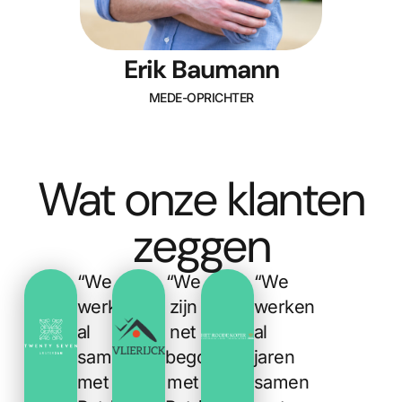
Erik Baumann
MEDE-OPRICHTER
Wat onze klanten
zeggen
“We
“We
“We
werken
zijn
werken
al
net
al
samen
begonnen
jaren
met
met
samen