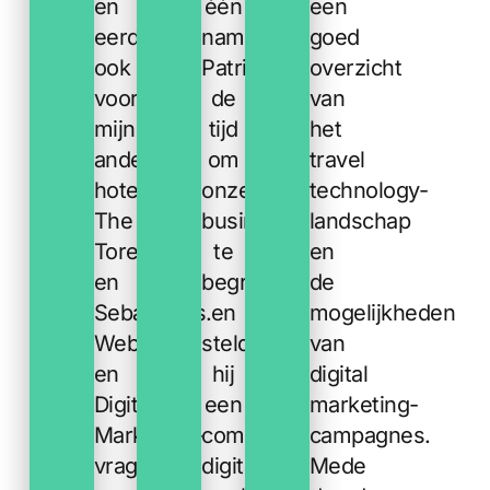
en
één
een
eerder
nam
goed
ook
Patrick
overzicht
voor
de
van
mijn
tijd
het
andere
om
travel
hotels
onze
technology-
The
business
landschap
Toren
te
en
en
begrijpen
de
Sebastian’s.
en
mogelijkheden
Website-
stelde
van
en
hij
digital
Digital
een
marketing-
Marketing-
complete
campagnes.
vragen
digital
Mede