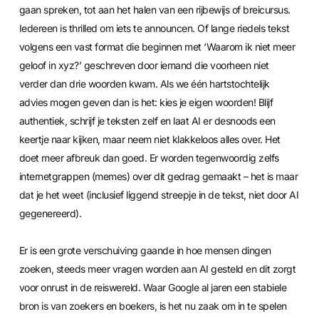
gaan spreken, tot aan het halen van een rijbewijs of breicursus.
Iedereen is thrilled om iets te announcen. Of lange riedels tekst
volgens een vast format die beginnen met ‘Waarom ik niet meer
geloof in xyz?’ geschreven door iemand die voorheen niet
verder dan drie woorden kwam. Als we één hartstochtelijk
advies mogen geven dan is het: kies je eigen woorden! Blijf
authentiek, schrijf je teksten zelf en laat AI er desnoods een
keertje naar kijken, maar neem niet klakkeloos alles over. Het
doet meer afbreuk dan goed. Er worden tegenwoordig zelfs
internetgrappen (memes) over dit gedrag gemaakt – het is maar
dat je het weet (inclusief liggend streepje in de tekst, niet door AI
gegenereerd).
Er is een grote verschuiving gaande in hoe mensen dingen
zoeken, steeds meer vragen worden aan AI gesteld en dit zorgt
voor onrust in de reiswereld. Waar Google al jaren een stabiele
bron is van zoekers en boekers, is het nu zaak om in te spelen