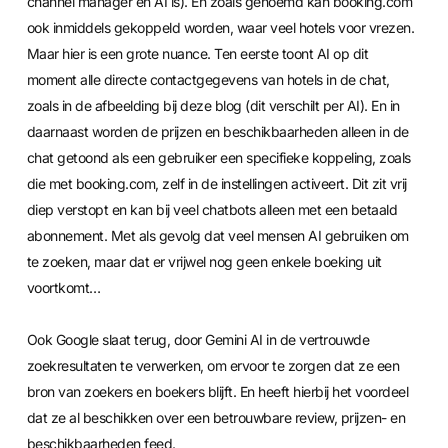
channel manager en AI is). En zoals genoemd kan booking.com
ook inmiddels gekoppeld worden, waar veel hotels voor vrezen.
Maar hier is een grote nuance. Ten eerste toont AI op dit
moment alle directe contactgegevens van hotels in de chat,
zoals in de afbeelding bij deze blog (dit verschilt per AI). En in
daarnaast worden de prijzen en beschikbaarheden alleen in de
chat getoond als een gebruiker een specifieke koppeling, zoals
die met booking.com, zelf in de instellingen activeert. Dit zit vrij
diep verstopt en kan bij veel chatbots alleen met een betaald
abonnement. Met als gevolg dat veel mensen AI gebruiken om
te zoeken, maar dat er vrijwel nog geen enkele boeking uit
voortkomt…
Ook Google slaat terug, door Gemini AI in de vertrouwde
zoekresultaten te verwerken, om ervoor te zorgen dat ze een
bron van zoekers en boekers blijft. En heeft hierbij het voordeel
dat ze al beschikken over een betrouwbare review, prijzen- en
beschikbaarheden feed.