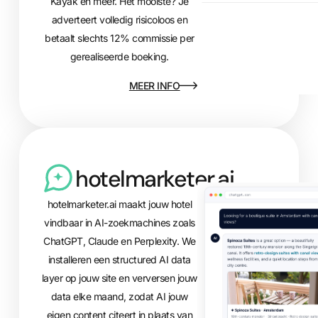
Kayak en meer. Het mooiste? Je
adverteert volledig risicoloos en
betaalt slechts 12% commissie per
gerealiseerde boeking.
MEER INFO
hotelmarketer.ai
hotelmarketer.ai maakt jouw hotel
vindbaar in AI-zoekmachines zoals
ChatGPT, Claude en Perplexity. We
installeren een structured AI data
layer op jouw site en verversen jouw
data elke maand, zodat AI jouw
eigen content citeert in plaats van