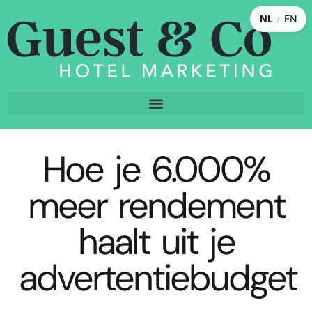
NL
EN
/
Hoe je 6.000%
meer rendement
haalt uit je
advertentiebudget