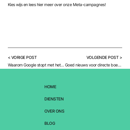
Kies wijs en lees hier meer over onze Meta-campagnes!
< VORIGE POST
VOLGENDE POST >
Waarom Google stopt met het commissiemodel voor Hotel Ads — en hoe je hier mee omgaat
Goed nieuws voor directe boekingen!
HOME
DIENSTEN
OVER ONS
BLOG