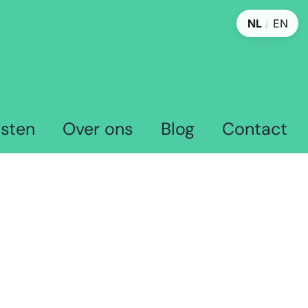
NL
EN
/
nsten
Over ons
Blog
Contact