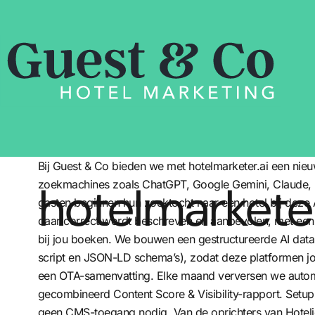
Bij Guest & Co bieden we met
hotelmarketer.ai
een nieuw
hotelmarketer
zoekmachines zoals ChatGPT, Google Gemini, Claude, Pe
gasten beginnen hun zoektocht naar een hotel bij deze A
daar correct wordt beschreven en aanbevolen, met een l
bij jou boeken. We bouwen een gestructureerde AI data l
script en JSON-LD schema’s), zodat deze platformen jou
een OTA-samenvatting. Elke maand verversen we autom
gecombineerd Content Score & Visibility-rapport. Setup
geen CMS-toegang nodig. Van de oprichters van Hoteli