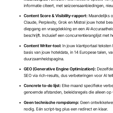
informatie citeert, met seizoensaanbiedingen, nieu
Content Score & Visibility-rapport:
Maandelijks o
Claude, Perplexity, Grok en Mistral jouw hotel besch
diepgang en vraagdekking en een AI-Accuraatheid
beschrijft. Inclusief een concurrentieranglijst met ho
Content Writer-tool:
In jouw klantportaal teksten l
basis van jouw hoteldata, in 14 Europese talen, v
duurzaamheidspagina.
GEO (Generative Engine Optimization):
Dezelfde 
SEO via rich-results, dus verbeteringen voor AI t
Concrete to-do lijst:
Elke maand specifieke verbe
genoemde afstanden, beleidsregels die alleen op O
Geen technische rompslomp:
Geen ontwikkelwer
nodig. Eén script-tag plus een redirect en klaar.