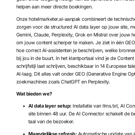
helpen aan meer directe boekingen.
Onze hotelmarketer.ai-aanpak combineert de technische
zorgen voor de structured AI data layer op jouw site,
Gemini, Claude, Perplexity, Grok en Mistral over jouw ho
om jouw content scherper te maken. Je ziet in één GEO 
hoe correct AI-assistenten je beschrijven, welke bronne
bij jou in de buurt. In het klantportaal vind je de Conte
schrijfstijl laat schrijven, beschikbaar in 14 Europese ta
AI-laag. Dit alles valt onder
GEO (Generative Engine Opt
zoekmachines zoals ChatGPT en Perplexity.
Wat bieden we?
AI data layer setup:
Installatie van llms.txt, AI 
site binnen 48 uur. De AI Connector schakelt de b
taal van de bezoeker.
Maandelijkse refresh:
Automatische update van j