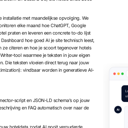
 installatie met maandelijkse opvolging. We
 monitoren elke maand hoe ChatGPT, Google
tel praten en leveren een concrete to-do lijst
Dashboard hoe goed AI je site technisch leest,
n ze citeren en hoe je scoort tegenover hotels
nt Writer-tool waarmee je teksten in jouw eigen
len. Die teksten vloeien direct terug naar jouw
imization)
: vindbaar worden in generatieve AI-
Connector-script en JSON-LD schema’s op jouw
eschrijving en FAQ automatisch over naar de
ouw hoteldata zodat AI nooit verouderde