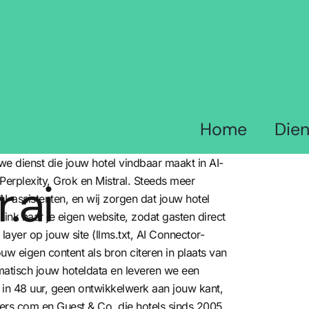
Home
Die
e dienst die jouw hotel vindbaar maakt in AI-
.ai
rplexity, Grok en Mistral. Steeds meer
I-assistenten, en wij zorgen dat jouw hotel
ink naar je eigen website, zodat gasten direct
ayer op jouw site (llms.txt, AI Connector-
w eigen content als bron citeren in plaats van
atisch jouw hoteldata en leveren we een
 in 48 uur, geen ontwikkelwerk aan jouw kant,
ers.com en Guest & Co, die hotels sinds 2005